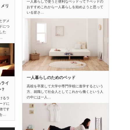
一人暮らしで使うと便利なベッドって？ベッドの
うメリ
おすすめこれから一人暮らしを始めようと思って
いる皆さ…
とデメ
ドにつ
した
…
一人暮らしのためのベッド
るライ
高校を卒業して大学や専門学校に進学するという
か？
方、就職して社会人としてこれから働くという人
の中には一人…
けるラ
ードに
物です
を…