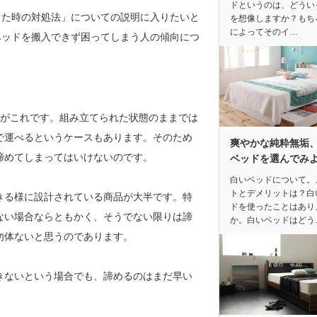
ドというのは、どうい
った時の対処法」についての説明に入りたいと
を想像しますか？もち
によってそのイ…
ベッドを搬入できず困ってしまう人の傾向につ
つがこれです。組み立てられた状態のままでは
で運べるというケースもあります。そのため
爽やかな純粋無垢
諦めてしまってはいけないのです。
ベッドを選んでみ
白いベッドについて。
トとデメリットは？白
きる様に設計されている商品が大半です。特
ドを使ったことはあり
ない場合ならともかく、そうでない限りは諦
か。白いベッドはどう
勿体ないと思うのであります。
きないという場合でも、諦めるのはまだ早い