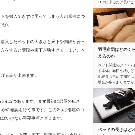
りは出来るだけ長いこ
ッドを搬入できずに困ってしまう人の傾向につ
ね)。
「購入したベッドの大きさと廊下や階段が合っ
羽毛布団はどのく
い方をすると階段や廊下が狭すぎてしまい、ベ
えるのか
ベッド関連のアイテム
ド本体に布団や枕など
挙げる事が出来ます。
他寝具も含めて期間は
場合が多々ありますが
うのは2つあります。まず最初に部屋の広さ、
いかの確認を行う事です。この2つは部屋のコ
ればいけない重要事項と言えます。
ベッドの長さはど