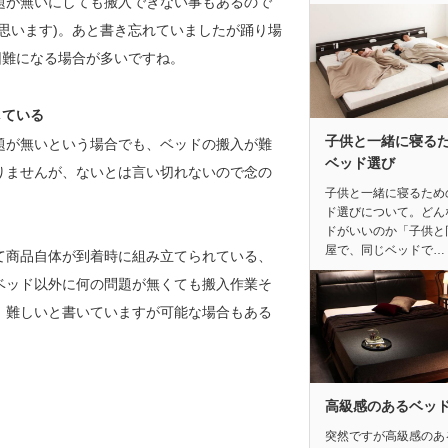
題が無いにしても搬入できない事もあるので
思います)。あと書き忘れていましたが踊り場
困難になる場合が多いですね。
している
子供と一緒に寝る
題が無いという場合でも、ベッドの搬入が難
ベッド選び
りませんが、ないとは言い切れないので念の
子供と一緒に寝るため
ド選びについて。どん
ドがいいのか「子供と
屋で、同じベッドで…
て商品自体が到着時に組み立てられている、
ベッド以外に何の問題が無くても搬入作業そ
。難しいと書いていますが可能な場合もある
高級感のあるベッ
突然ですが高級感のあ