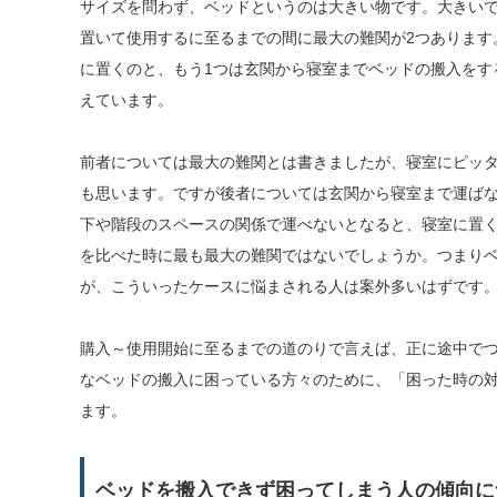
サイズを問わず、ベッドというのは大きい物です。大きい
置いて使用するに至るまでの間に最大の難関が2つあります
に置くのと、もう1つは玄関から寝室までベッドの搬入をす
えています。
前者については最大の難関とは書きましたが、寝室にピッ
も思います。ですが後者については玄関から寝室まで運ば
下や階段のスペースの関係で運べないとなると、寝室に置く
を比べた時に最も最大の難関ではないでしょうか。つまり
が、こういったケースに悩まされる人は案外多いはずです
購入～使用開始に至るまでの道のりで言えば、正に途中で
なベッドの搬入に困っている方々のために、「困った時の
ます。
ベッドを搬入できず困ってしまう人の傾向に