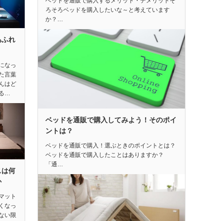
ベッドを通販で購入するメリット・デメリットそ
ろそろベッドを購入したいな～と考えています
か？…
あふれ
になっ
た言葉
んはど
る…
ベッドを通販で購入してみよう！そのポイ
ントは？
ベッドを通販で購入！選ぶときのポイントとは？
ベッドを通販で購入したことはありますか？
「通…
スは何
か
マット
くなっ
ない限