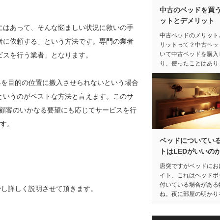
中古のベッドを買
ットとデメリット
にはあって、そんな悩ましい状況に救いの手
中古ベッドのメリット
者に依頼する」という方法です。専門の業者
リットって？中古ベッ
いて中古ベッドを購入
ビスを行う業者」となります。
り、使ったことはあり
具を目的の位置に搬入させられないという場合
というのがベストな方法と言えます。このサ
る顧客のいかなる要望にも応じてサービスを行
です。
ベッドについてい
トはLEDがいいの
唐突ですがベッドにお
イト、これはヘッドボ
付いている場合がある
少し詳しく説明させて頂きます。
ね。夜に部屋の明かり