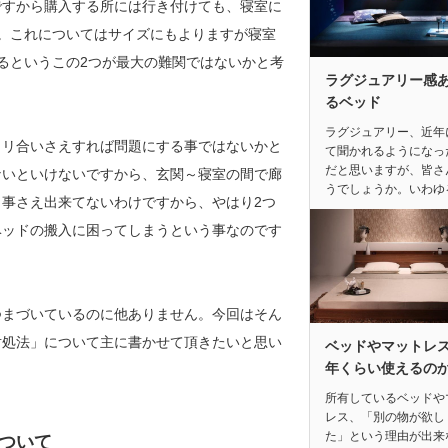
ですから購入する所には行き付けても、寝室に
。これについてはサイズにもよりますが寝室
るというこの2つが最大の難関ではないかと考
ラグジュアリー感
るベッド
ラグジュアリー、近年
タリ合いさえすれば問題にする事ではないかと
て聞かれるようになっ
だと思いますが、皆さ
ないといけないですから、玄関～寝室の間で廊
うでしょうか。いわゆ
事さえ出来てないわけですから、やはり2つ
ベッドの搬入に困ってしまうという事なのです
。
つまづいているのに他ありません。今回はそん
対処法」について主に書かせて頂きたいと思い
ベッドやマットレ
年くらい使えるの
所有しているベッドや
レス、「別の物が欲し
た」という理由が出来
ついて