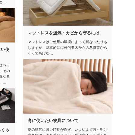
と…
マットレスを湿気・カビから守るには
マットレスはご使用の環境によって異なったりも
しますが、基本的には外的要因からの悪影響から
らい使
守ってあげな…
はベッ
、その
異なる
、…
冬に使いたい寝具について
れくら
夏の非常に暑い時期が過ぎ、いよいよ夕方～明け