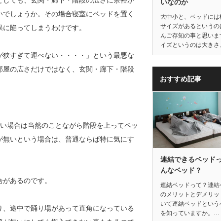
としても、玄関・廊下・階段の広さに余裕が
いなのか
いでしょうか。その場合寝室にベッドを置く
大中小と、ベッドには
サイズがあるというの
果に陥ってしまうわけです。
んご存知の事と思いま
イズというのは大きさ
が狭すぎて運べない・・・・」という最悪な
部屋の広さだけではなく、玄関・廊下・階段
おすすめ記事
たい場合は当然のことながら階段を上ってベッ
が無いという場合は、普通ならば特に気にす
連結できるベッド
んなベッド？
合があるのです。
連結ベッドって？連結
のメリットとデメリッ
いて連結ベッドという
り、途中で踊り場があって直角になっている
を知っていますか。…