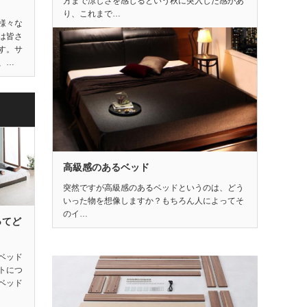
方まで涼しさを感じるという秋に突入した感があ
り、これまで…
様々な
は皆さ
す。サ
、…
高級感のあるベッド
突然ですが高級感のあるベッドというのは、どう
いった物を想像しますか？もちろん人によってそ
のイ…
ってど
ベッド
トにつ
ベッド