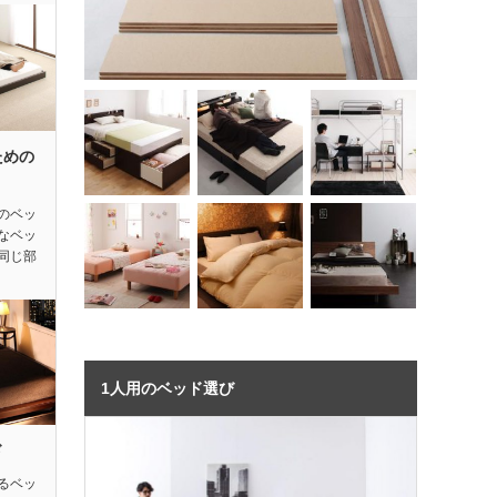
ための
のベッ
なベッ
同じ部
1人用のベッド選び
ド
るベッ