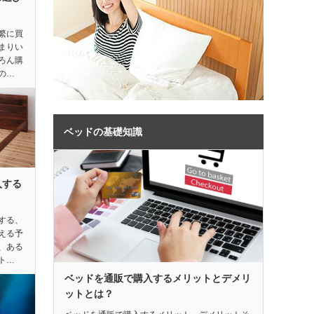
繁に買
まりい
ろん購
の…
ベッドの基礎知識
入する
する、
える予
、ある
ト…
ベッドを通販で購入するメリットとデメリ
ットとは？