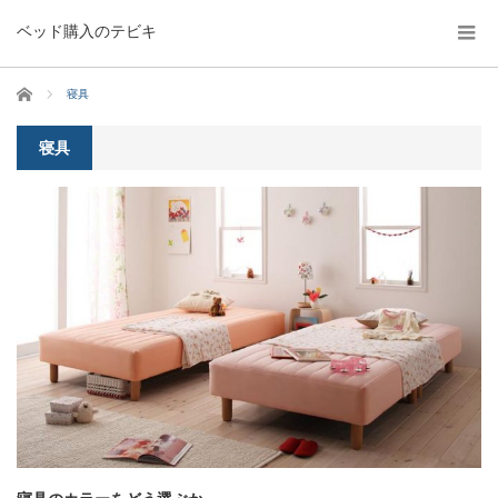
ベッド購入のテビキ
ホーム
寝具
寝具